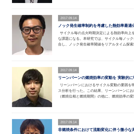
2017.09.14
ノック発生確率制約を考慮した熱効率最適
サイクル毎の点火時期決定による熱効率向上
な課題になる。本研究では、サイクル毎ノック
合し、ノック発生確率閾値をリアルタイム探索
2017.09.14
リーンバーンの燃焼効率の変動を 実験的に
リーンバーンにおけるサイクル変動の要因を
ス分析を行った。この結果、リーンバーンにお
（燃焼位相と燃焼期間）の他に、燃焼効率の変
2017.09.14
非燃焼条件におけて流動変化に伴う微小な