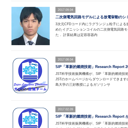
2017.09.04
二次側電気回路モデルによる放電挙動のシ
3次元CFDコード内にラグランジュ粒子によ
めたイグニッションコイルの二次側電気回路モ
た． 計算結果は定容容器内
2017.08.04
SIP「革新的燃焼技術」Research Report 
JST科学技術振興機構が、SIP「革新的燃焼技術」Re
JSTのホームページからダウンロードできます
島大学の三好教授によるガソリンサ
2017.02.09
SIP「革新的燃焼技術」Research Repor
JST科学技術振興機構が、SIP「革新的燃焼技術」Re