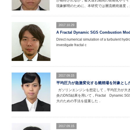
が期待されるが，着火遅れ期間の長期化やサイ
現象解明のために、本研究では層流燃焼速度，
2017.10.29
A Fractal Dynamic SGS Combustion Mod
Direct numerical simulation of a turbulent hydr
investigate fractal c
2017.09.15
平均圧力が急激変化する燃焼場を対象とし
ガソリンエンジンを想定して，平均圧力が大
炎のDNS結果を用いて，Fractal Dynam
大のための手法を提案した．
2017.09.15