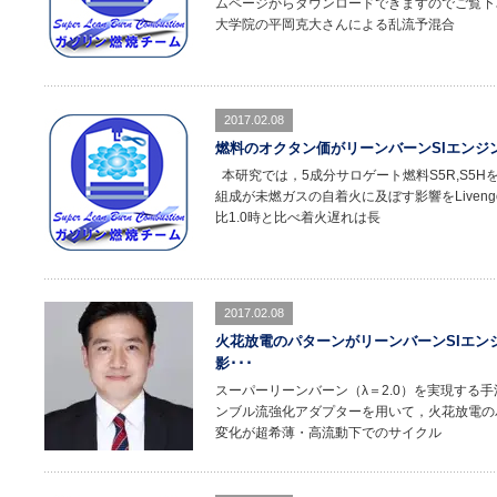
ムページからダウンロードできますのでご覧下
大学院の平岡克大さんによる乱流予混合
2017.02.08
燃料のオクタン価がリーンバーンSIエンジ
本研究では，5成分サロゲート燃料S5R,S5
組成が未燃ガスの自着火に及ぼす影響をLiveng
比1.0時と比べ着火遅れは長
2017.02.08
火花放電のパターンがリーンバーンSIエン
影･･･
スーパーリーンバーン（λ＝2.0）を実現する
ンブル流強化アダプターを用いて，火花放電の
変化が超希薄・高流動下でのサイクル