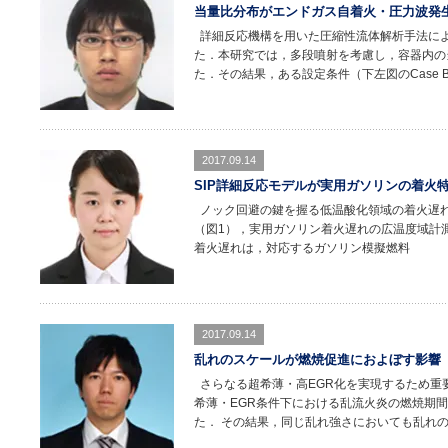
当量比分布がエンドガス自着火・圧力波発
詳細反応機構を用いた圧縮性流体解析手法に
た．本研究では，多段噴射を考慮し，容器内の
た．その結果，ある設定条件（下左図のCase 
2017.09.14
SIP詳細反応モデルが実用ガソリンの着火
ノック回避の鍵を握る低温酸化領域の着火遅
（図1），実用ガソリン着火遅れの広温度域計測を
着火遅れは，対応するガソリン模擬燃料
2017.09.14
乱れのスケールが燃焼促進におよぼす影響
さらなる超希薄・高EGR化を実現するため重
希薄・EGR条件下における乱流火炎の燃焼期
た． その結果，同じ乱れ強さにおいても乱れ