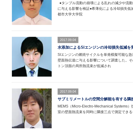
●タンブル流動の崩壊による乱れの減少や流動
に与える影響を検証●希薄化による冷却損失低減
都市大学大学院
2017.09.04
水添加によるSIエンジンの冷却損失低減を実証し
SIエンジンの燃焼サイクルを単発模擬可能な急
壁面熱伝達に与える影響について調査した。そ
トン頂面の局所熱流束が低減され
2017.09.04
サブミリメートルの空間分解能を有する隣接
MEMS（Micro-Electro-Mechanical
室の壁面熱流束を同時に隣接三点で測定できる